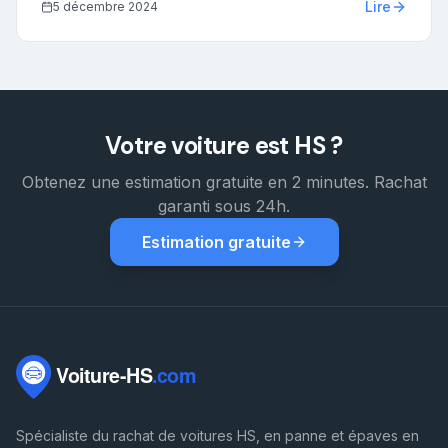
Lire
5 décembre 2024
solutions adaptées à votre budget.
Votre voiture est HS ?
Obtenez une estimation gratuite en 2 minutes. Rachat
garanti sous 24h.
Estimation gratuite
Spécialiste du rachat de voitures HS, en panne et épaves en