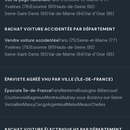
Yvelines (78)
Essonne (91)
Hauts-de-Seine (92)
Seine-Saint-Denis (93)
Val-de-Marne (94)
Val-d'Oise (95)
RACHAT VOITURE ACCIDENTÉE PAR DÉPARTEMENT
Vendre voiture accidentée
Paris (75)
Seine-et-Marne (77)
Yvelines (78)
Essonne (91)
Hauts-de-Seine (92)
Seine-Saint-Denis (93)
Val-de-Marne (94)
Val-d'Oise (95)
ÉPAVISTE AGRÉÉ VHU PAR VILLE (ÎLE-DE-FRANCE)
Épaviste Île-de-France
Paris
Nanterre
Boulogne-Billancourt
Courbevoie
Bagneux
Montreuil
Aulnay-sous-Bois
Ivry-sur-Seine
Versailles
Massy
Cergy
Argenteuil
Melun
Meaux
Chelles
RACHAT VOITURE ÉLECTRIQUE HS PAR DÉPARTEMENT