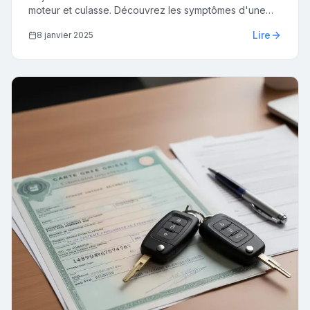
moteur et culasse. Découvrez les symptômes d'une
défaillance, le coût de réparation et quand il vaut
Lire
8 janvier 2025
mieux vendre votre véhicule.