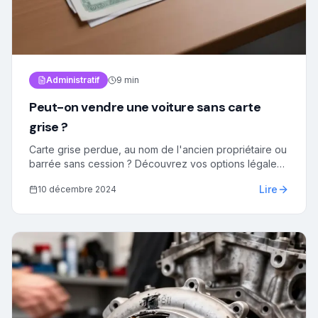
Administratif
9 min
Peut-on vendre une voiture sans carte
grise ?
Carte grise perdue, au nom de l'ancien propriétaire ou
barrée sans cession ? Découvrez vos options légales
pour vendre votre véhicule et les documents
Lire
10 décembre 2024
alternatifs acceptés.