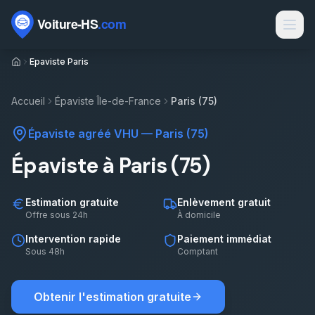
Passer au contenu
Epaviste Paris
Marques
Contact
Accueil
Épaviste Île-de-France
Paris (75)
Rachat voiture HS
Épaviste agréé VHU
—
Paris (75)
Rachat épave
Épaviste à Paris (75)
Épaviste par ville
Estimation gratuite
Enlèvement gratuit
Types de véhicules
Offre sous 24h
À domicile
Intervention rapide
Paiement immédiat
Motorisations
Sous 48h
Comptant
Électrique HS par département
Obtenir l'estimation gratuite
Sinistres