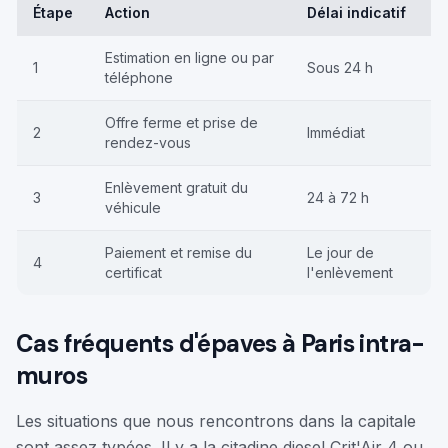
Étape
Action
Délai indicatif
Estimation en ligne ou par
1
Sous 24 h
téléphone
Offre ferme et prise de
2
Immédiat
rendez-vous
Enlèvement gratuit du
3
24 à 72 h
véhicule
Paiement et remise du
Le jour de
4
certificat
l'enlèvement
Cas fréquents d'épaves à Paris intra-
muros
Les situations que nous rencontrons dans la capitale
sont assez typées. Il y a la citadine diesel Crit'Air 4 ou