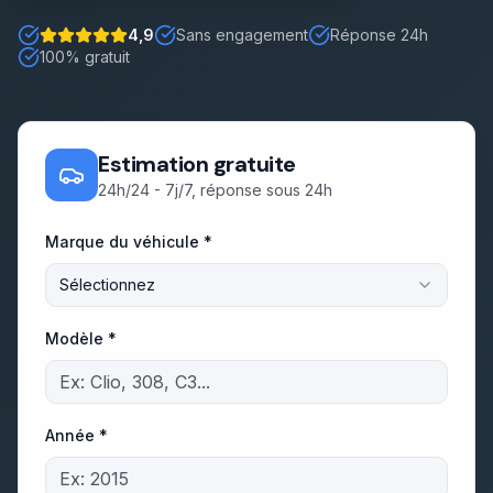
Démarches
4,9
Sans engagement
Réponse 24h
Note : 5 étoiles sur 5
100% gratuit
Estimation gratuite
Estimation gratuite
24h/24 - 7j/7, réponse sous 24h
Marque du véhicule *
Sélectionnez
Modèle *
Année *