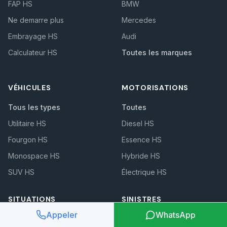
FAP HS
BMW
Ne demarre plus
Mercedes
Embrayage HS
Audi
Calculateur HS
Toutes les marques
VÉHICULES
MOTORISATIONS
Tous les types
Toutes
Utilitaire HS
Diesel HS
Fourgon HS
Essence HS
Monospace HS
Hybride HS
SUV HS
Électrique HS
SITUATIONS
SINISTRES
Appeler
WhatsApp
Toutes les situations
Tous les sinistres