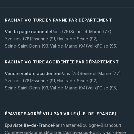
RACHAT VOITURE EN PANNE PAR DÉPARTEMENT
Voir la page nationale
Paris (75)
Seine-et-Marne (77)
Yvelines (78)
Essonne (91)
Hauts-de-Seine (92)
Seine-Saint-Denis (93)
Val-de-Marne (94)
Val-d'Oise (95)
RACHAT VOITURE ACCIDENTÉE PAR DÉPARTEMENT
Vendre voiture accidentée
Paris (75)
Seine-et-Marne (77)
Yvelines (78)
Essonne (91)
Hauts-de-Seine (92)
Seine-Saint-Denis (93)
Val-de-Marne (94)
Val-d'Oise (95)
ÉPAVISTE AGRÉÉ VHU PAR VILLE (ÎLE-DE-FRANCE)
Épaviste Île-de-France
Paris
Nanterre
Boulogne-Billancourt
Courbevoie
Bagneux
Montreuil
Aulnay-sous-Bois
Ivry-sur-Seine