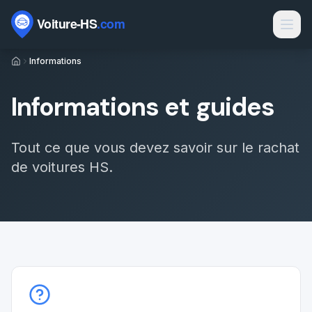
Passer au contenu
Informations
Marques
Contact
Informations et guides
Rachat voiture HS
Rachat épave
Tout ce que vous devez savoir sur le rachat
de voitures HS.
Épaviste par ville
Types de véhicules
Motorisations
Électrique HS par département
Sinistres