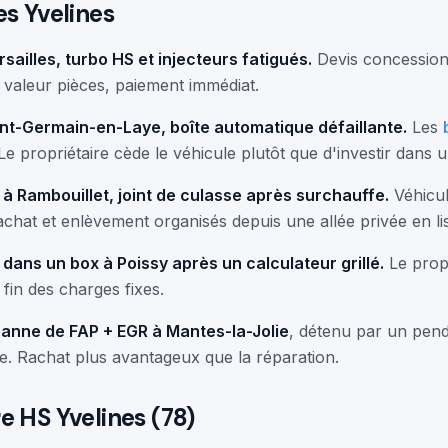
es Yvelines
ailles, turbo HS et injecteurs fatigués.
Devis concession 
a valeur pièces, paiement immédiat.
nt-Germain-en-Laye, boîte automatique défaillante.
Les
e propriétaire cède le véhicule plutôt que d'investir dans 
à Rambouillet, joint de culasse après surchauffe.
Véhicule
hat et enlèvement organisés depuis une allée privée en lis
ans un box à Poissy après un calculateur grillé.
Le propr
fin des charges fixes.
anne de FAP + EGR à Mantes-la-Jolie
, détenu par un pend
re. Rachat plus avantageux que la réparation.
e HS Yvelines (78)