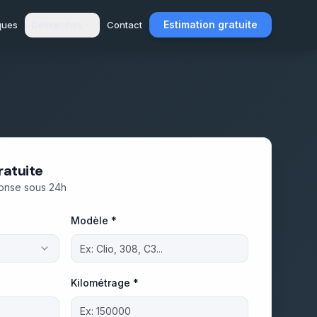
Estimation gratuite
ques
Démarches
Contact
ratuite
ponse sous 24h
Modèle *
Kilométrage *