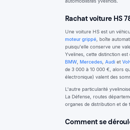
automobilistes yvelinois.
Rachat voiture HS 78
Une voiture HS est un véhicul
moteur grippé
, boîte automat
puisqu'elle conserve une val
Yvelines, cette distinction e
BMW
,
Mercedes
,
Audi
et
Vol
de 3 000 à 10 000 €, alors que
électronique) valent des somm
L'autre particularité yvelinoi
La Défense, routes départemen
organes de distribution et de 
Comment se déroule 