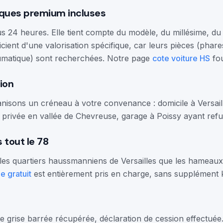
rques premium incluses
us 24 heures. Elle tient compte du modèle, du millésime, du
ient d'une valorisation spécifique, car leurs pièces (phare
matique) sont recherchées. Notre page
cote voiture HS
fou
tion
nisons un créneau à votre convenance : domicile à Versail
privée en vallée de Chevreuse, garage à Poissy ayant refus
 tout le 78
 les quartiers haussmanniens de Versailles que les hameaux
e gratuit
est entièrement pris en charge, sans supplément k
e grise barrée récupérée, déclaration de cession effectuée