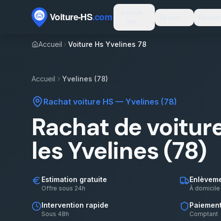
Passer au contenu
Rachat
Épaves
Épavis
HS
Accueil
Voiture Hs Yvelines 78
Accueil
Yvelines (78)
Rachat voiture HS
—
Yvelines (78)
Rachat de voitur
les Yvelines (78)
Estimation gratuite
Enlèveme
Offre sous 24h
À domicile
Intervention rapide
Paiement
Sous 48h
Comptant