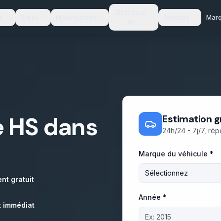
Électrique
te
Types
Motorisations
Sinistres
Mar
IDF
e HS dans
Estimation g
24h/24 - 7j/7, ré
Marque du véhicule *
Sélectionnez
nt gratuit
Année *
 immédiat