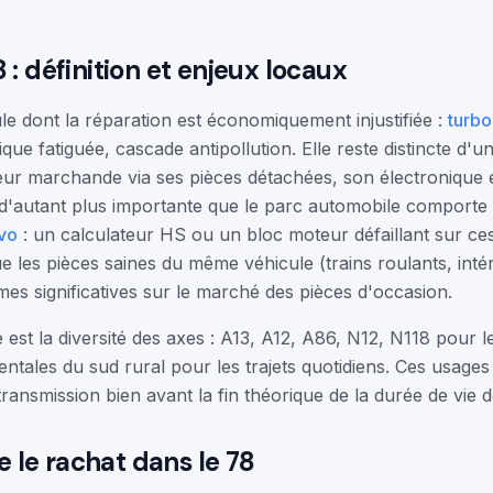
 : définition et enjeux locaux
e dont la réparation est économiquement injustifiée :
turbo
ique fatiguée, cascade antipollution. Elle reste distincte d'u
eur marchande via ses pièces détachées, son électronique e
st d'autant plus importante que le parc automobile comporte
vo
: un calculateur HS ou un bloc moteur défaillant sur ce
 les pièces saines du même véhicule (trains roulants, intéri
es significatives sur le marché des pièces d'occasion.
se est la diversité des axes : A13, A12, A86, N12, N118 pour l
tales du sud rural pour les trajets quotidiens. Ces usages
transmission bien avant la fin théorique de la durée de vie d
le rachat dans le 78