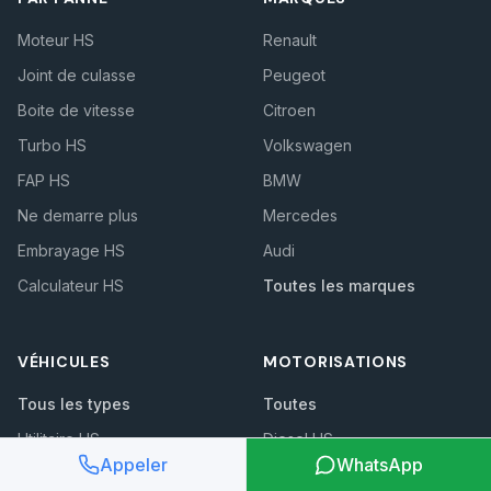
Moteur HS
Renault
Joint de culasse
Peugeot
Boite de vitesse
Citroen
Turbo HS
Volkswagen
FAP HS
BMW
Ne demarre plus
Mercedes
Embrayage HS
Audi
Calculateur HS
Toutes les marques
VÉHICULES
MOTORISATIONS
Tous les types
Toutes
Utilitaire HS
Diesel HS
Appeler
WhatsApp
Fourgon HS
Essence HS