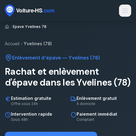
Passer au contenu
Epave Yvelines 78
Marques
Contact
Accueil
Yvelines (78)
Rachat voiture HS
Enlèvement d'épave
—
Yvelines (78)
Rachat épave
Rachat et enlèvement
Épaviste par ville
d'épave dans les Yvelines (78)
Types de véhicules
Estimation gratuite
Enlèvement gratuit
Motorisations
Offre sous 24h
À domicile
Intervention rapide
Paiement immédiat
Électrique HS par département
Sous 48h
Comptant
Sinistres