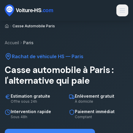
Passer au contenu
Casse Automobile Paris
Marques
Contact
Accueil
Paris
Rachat voiture HS
Rachat de véhicule HS
—
Paris
Rachat épave
Casse automobile à Paris :
Épaviste par ville
l'alternative qui paie
Types de véhicules
Estimation gratuite
Enlèvement gratuit
Motorisations
Offre sous 24h
À domicile
Intervention rapide
Paiement immédiat
Électrique HS par département
Sous 48h
Comptant
Sinistres