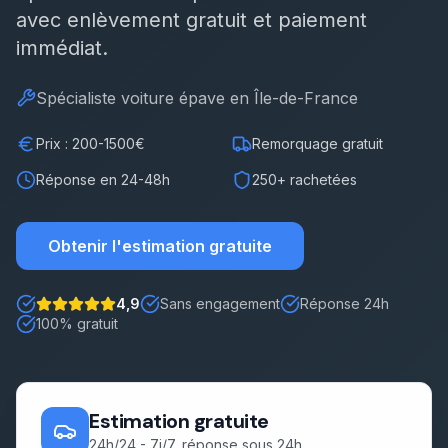
avec enlèvement gratuit et paiement
Démarches
immédiat.
Estimation gratuite
Spécialiste
voiture épave
en Île-de-France
Prix : 200-1500€
Remorquage gratuit
Réponse en 24-48h
250+ rachetées
Obtenir l'estimation gratuite
4,9
Sans engagement
Réponse 24h
Note : 5 étoiles sur 5
100% gratuit
Estimation gratuite
24h/24 - 7j/7, réponse sous 24h