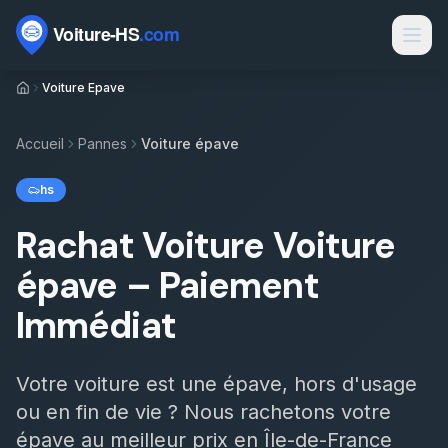
Passer au contenu
Voiture Epave
Marques
Contact
Accueil
Pannes
Voiture épave
Rachat voiture HS
hs
Rachat épave
Rachat Voiture Voiture
Épaviste par ville
épave – Paiement
Types de véhicules
Immédiat
Motorisations
Votre voiture est une épave, hors d'usage
Électrique HS par département
ou en fin de vie ? Nous rachetons votre
Sinistres
épave au meilleur prix en Île-de-France