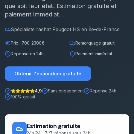
que soit leur état. Estimation gratuite et
Démarches
paiement immédiat.
Estimation gratuite
Spécialiste rachat
Peugeot
HS en Île-de-France
Prix : 700-2300€
Remorquage gratuit
Réponse en 24h
Paiement immédiat
Obtenir l'estimation gratuite
4,9
Sans engagement
Réponse 24h
Note : 5 étoiles sur 5
100% gratuit
Estimation gratuite
24h/24 - 7j/7, réponse sous 24h