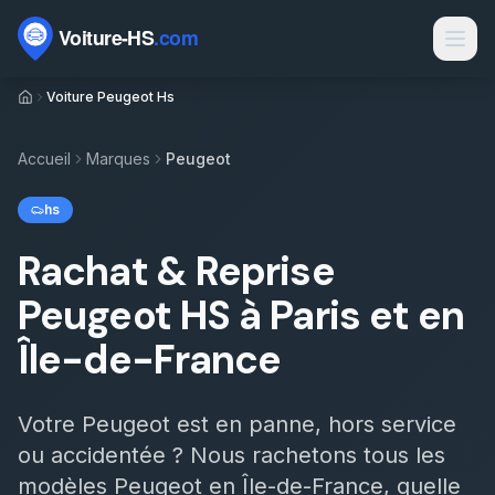
Passer au contenu
Voiture Peugeot Hs
Marques
Contact
Accueil
Marques
Peugeot
Rachat voiture HS
hs
Rachat épave
Rachat & Reprise
Épaviste par ville
Peugeot HS à Paris et en
Types de véhicules
Île-de-France
Motorisations
Votre
Peugeot
est en panne, hors service
Électrique HS par département
ou accidentée ? Nous rachetons tous les
Sinistres
modèles
Peugeot
en Île-de-France, quelle