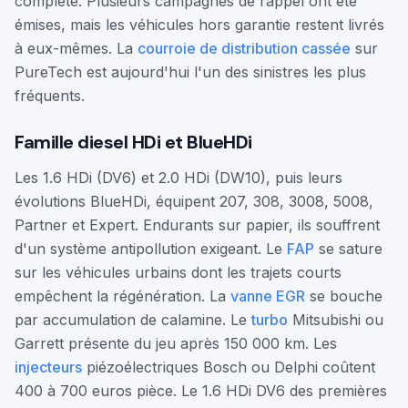
complète. Plusieurs campagnes de rappel ont été
émises, mais les véhicules hors garantie restent livrés
à eux-mêmes. La
courroie de distribution cassée
sur
PureTech est aujourd'hui l'un des sinistres les plus
fréquents.
Famille diesel HDi et BlueHDi
Les 1.6 HDi (DV6) et 2.0 HDi (DW10), puis leurs
évolutions BlueHDi, équipent 207, 308, 3008, 5008,
Partner et Expert. Endurants sur papier, ils souffrent
d'un système antipollution exigeant. Le
FAP
se sature
sur les véhicules urbains dont les trajets courts
empêchent la régénération. La
vanne EGR
se bouche
par accumulation de calamine. Le
turbo
Mitsubishi ou
Garrett présente du jeu après 150 000 km. Les
injecteurs
piézoélectriques Bosch ou Delphi coûtent
400 à 700 euros pièce. Le 1.6 HDi DV6 des premières