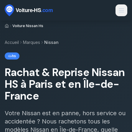
Passer au contenu
Voiture Nissan Hs
Marques
Contact
Accueil
Marques
Nissan
Rachat voiture HS
hs
Rachat épave
Rachat & Reprise Nissan
Épaviste par ville
HS à Paris et en Île-de-
Types de véhicules
France
Motorisations
Votre
Nissan
est en panne, hors service ou
Électrique HS par département
accidentée ? Nous rachetons tous les
Sinistres
modèles
Nissan
en Île-de-France, quelle