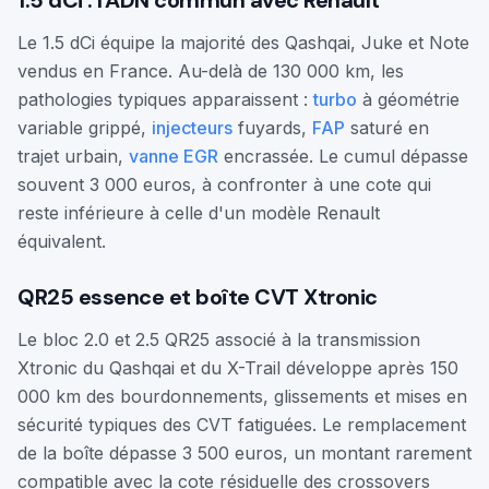
1.5 dCi : l'ADN commun avec Renault
Le 1.5 dCi équipe la majorité des Qashqai, Juke et Note
vendus en France. Au-delà de 130 000 km, les
pathologies typiques apparaissent :
turbo
à géométrie
variable grippé,
injecteurs
fuyards,
FAP
saturé en
trajet urbain,
vanne EGR
encrassée. Le cumul dépasse
souvent 3 000 euros, à confronter à une cote qui
reste inférieure à celle d'un modèle Renault
équivalent.
QR25 essence et boîte CVT Xtronic
Le bloc 2.0 et 2.5 QR25 associé à la transmission
Xtronic du Qashqai et du X-Trail développe après 150
000 km des bourdonnements, glissements et mises en
sécurité typiques des CVT fatiguées. Le remplacement
de la boîte dépasse 3 500 euros, un montant rarement
compatible avec la cote résiduelle des crossovers