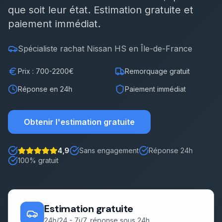
que soit leur état. Estimation gratuite et
Démarches
paiement immédiat.
Estimation gratuite
Spécialiste rachat
Nissan
HS en Île-de-France
Prix : 700-2200€
Remorquage gratuit
Réponse en 24h
Paiement immédiat
Obtenir l'estimation gratuite
4,9
Sans engagement
Réponse 24h
Note : 5 étoiles sur 5
100% gratuit
Estimation gratuite
24h/24 - 7j/7, réponse sous 24h