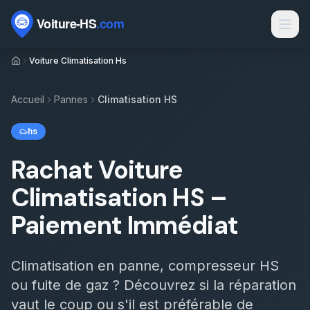
Passer au contenu
Voiture Climatisation Hs
Marques
Contact
Accueil
Pannes
Climatisation HS
Rachat voiture HS
hs
Rachat épave
Rachat Voiture
Épaviste par ville
Climatisation HS –
Types de véhicules
Paiement Immédiat
Motorisations
Climatisation en panne, compresseur HS
Électrique HS par département
ou fuite de gaz ? Découvrez si la réparation
Sinistres
vaut le coup ou s'il est préférable de