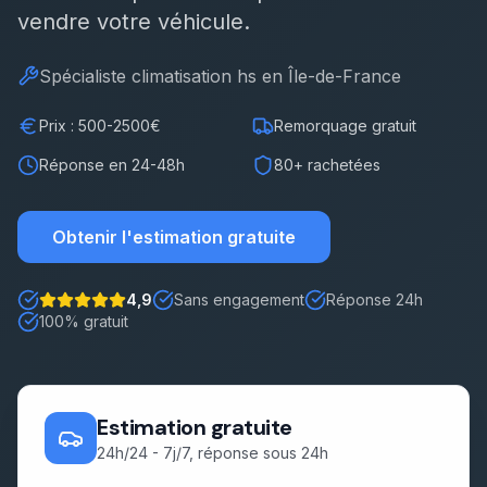
vendre votre véhicule.
Démarches
Spécialiste
climatisation hs
en Île-de-France
Estimation gratuite
Prix : 500-2500€
Remorquage gratuit
Réponse en 24-48h
80+ rachetées
Obtenir l'estimation gratuite
4,9
Sans engagement
Réponse 24h
Note : 5 étoiles sur 5
100% gratuit
Estimation gratuite
24h/24 - 7j/7, réponse sous 24h