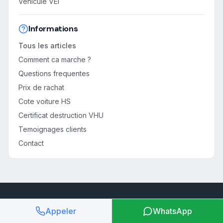
Vehicule VEI
Informations
Tous les articles
Comment ca marche ?
Questions frequentes
Prix de rachat
Cote voiture HS
Certificat destruction VHU
Temoignages clients
Contact
Votre voiture est HS ?
Appeler
WhatsApp