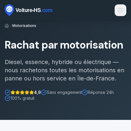
Passer au contenu
Motorisations
Marques
Contact
Rachat par motorisation
Rachat voiture HS
Rachat épave
Diesel, essence, hybride ou électrique —
nous rachetons toutes les motorisations en
Épaviste par ville
panne ou hors service en Île-de-France.
Types de véhicules
4,9
Sans engagement
Réponse 24h
Note : 5 étoiles sur 5
100% gratuit
Motorisations
Électrique HS par département
Sinistres