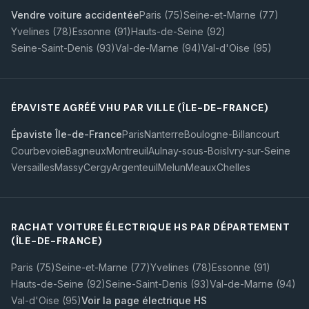
Vendre voiture accidentée
Paris (75)
Seine-et-Marne (77)
Yvelines (78)
Essonne (91)
Hauts-de-Seine (92)
Seine-Saint-Denis (93)
Val-de-Marne (94)
Val-d'Oise (95)
ÉPAVISTE AGRÉÉ VHU PAR VILLE (ÎLE-DE-FRANCE)
Épaviste Île-de-France
Paris
Nanterre
Boulogne-Billancourt
Courbevoie
Bagneux
Montreuil
Aulnay-sous-Bois
Ivry-sur-Seine
Versailles
Massy
Cergy
Argenteuil
Melun
Meaux
Chelles
RACHAT VOITURE ÉLECTRIQUE HS PAR DÉPARTEMENT
(ÎLE-DE-FRANCE)
Paris (75)
Seine-et-Marne (77)
Yvelines (78)
Essonne (91)
Hauts-de-Seine (92)
Seine-Saint-Denis (93)
Val-de-Marne (94)
Val-d'Oise (95)
Voir la page électrique HS