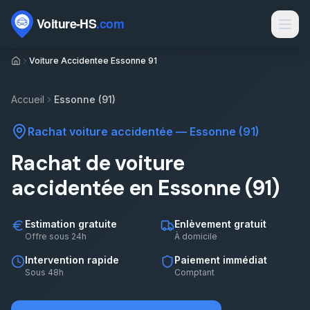
Passer au contenu
Voiture Accidentee Essonne 91
Marques
Contact
Accueil
Essonne (91)
Rachat voiture HS
Rachat voiture accidentée
—
Essonne (91)
Rachat épave
Rachat de voiture
Épaviste par ville
accidentée en Essonne (91)
Types de véhicules
Estimation gratuite
Enlèvement gratuit
Motorisations
Offre sous 24h
À domicile
Intervention rapide
Paiement immédiat
Électrique HS par département
Sous 48h
Comptant
Sinistres