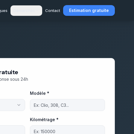
Estimation gratuite
ques
Démarches
Contact
ratuite
ponse sous 24h
Modèle *
Kilométrage *