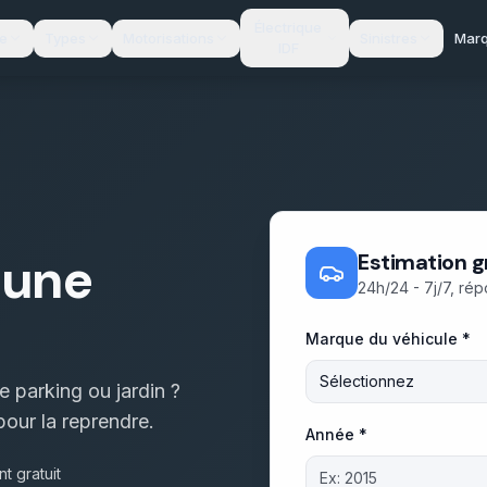
Électrique
te
Types
Motorisations
Sinistres
Mar
IDF
'une
Estimation g
24h/24 - 7j/7, ré
Marque du véhicule *
Sélectionnez
 parking ou jardin ?
our la reprendre.
Année *
t gratuit