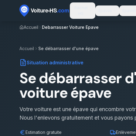
Passer au contenu
Rachat
Épaves
Épavis
HS
Accueil
Debarrasser Voiture Epave
Accueil
Se débarrasser d'une épave
Situation administrative
Se débarrasser d
voiture épave
Votre voiture est une épave qui encombre votre
Nous l'enlevons gratuitement et vous payons p
Estimation gratuite
Enlèvemen