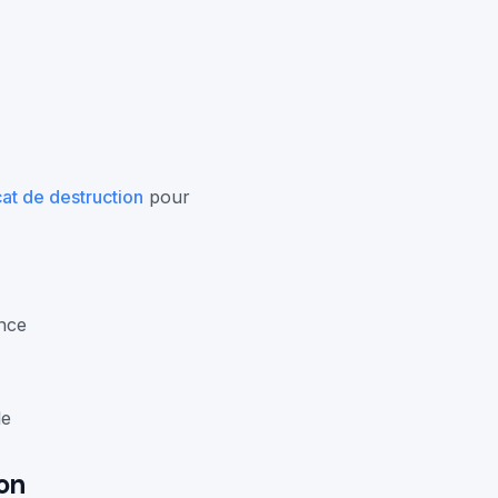
cat de destruction
pour
ance
le
on